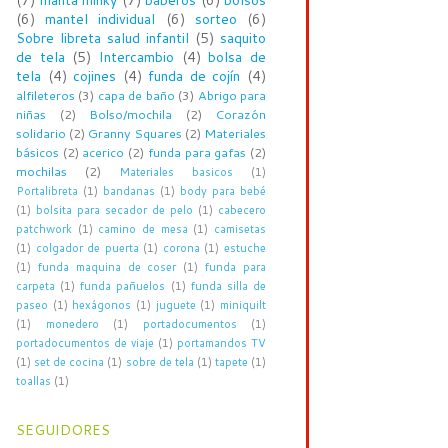
(7)
manta minky
(7)
baberos
(6)
bolsos
(6)
mantel individual
(6)
sorteo
(6)
Sobre libreta salud infantil
(5)
saquito
de tela
(5)
Intercambio
(4)
bolsa de
tela
(4)
cojines
(4)
funda de cojín
(4)
alfileteros
(3)
capa de baño
(3)
Abrigo para
niñas
(2)
Bolso/mochila
(2)
Corazón
solidario
(2)
Granny Squares
(2)
Materiales
básicos
(2)
acerico
(2)
funda para gafas
(2)
mochilas
(2)
Materiales basicos
(1)
Portalibreta
(1)
bandanas
(1)
body para bebé
(1)
bolsita para secador de pelo
(1)
cabecero
patchwork
(1)
camino de mesa
(1)
camisetas
(1)
colgador de puerta
(1)
corona
(1)
estuche
(1)
funda maquina de coser
(1)
funda para
carpeta
(1)
funda pañuelos
(1)
funda silla de
paseo
(1)
hexágonos
(1)
juguete
(1)
miniquilt
(1)
monedero
(1)
portadocumentos
(1)
portadocumentos de viaje
(1)
portamandos TV
(1)
set de cocina
(1)
sobre de tela
(1)
tapete
(1)
toallas
(1)
SEGUIDORES