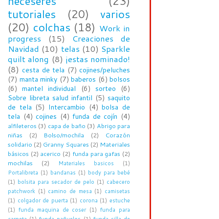
neceseres
(23)
tutoriales
(20)
varios
(20)
colchas
(18)
Work in
progress
(15)
Creaciones de
Navidad
(10)
telas
(10)
Sparkle
quilt along
(8)
¡estas nominado!
(8)
cesta de tela
(7)
cojines/peluches
(7)
manta minky
(7)
baberos
(6)
bolsos
(6)
mantel individual
(6)
sorteo
(6)
Sobre libreta salud infantil
(5)
saquito
de tela
(5)
Intercambio
(4)
bolsa de
tela
(4)
cojines
(4)
funda de cojín
(4)
alfileteros
(3)
capa de baño
(3)
Abrigo para
niñas
(2)
Bolso/mochila
(2)
Corazón
solidario
(2)
Granny Squares
(2)
Materiales
básicos
(2)
acerico
(2)
funda para gafas
(2)
mochilas
(2)
Materiales basicos
(1)
Portalibreta
(1)
bandanas
(1)
body para bebé
(1)
bolsita para secador de pelo
(1)
cabecero
patchwork
(1)
camino de mesa
(1)
camisetas
(1)
colgador de puerta
(1)
corona
(1)
estuche
(1)
funda maquina de coser
(1)
funda para
carpeta
(1)
funda pañuelos
(1)
funda silla de